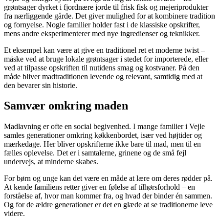
grøntsager dyrket i fjordnære jorde til frisk fisk og mejeriprodukter
fra nærliggende gårde. Det giver mulighed for at kombinere tradition
og fornyelse. Nogle familier holder fast i de klassiske opskrifter,
mens andre eksperimenterer med nye ingredienser og teknikker.
Et eksempel kan være at give en traditionel ret et moderne twist –
måske ved at bruge lokale grøntsager i stedet for importerede, eller
ved at tilpasse opskriften til nutidens smag og kostvaner. På den
måde bliver madtraditionen levende og relevant, samtidig med at
den bevarer sin historie.
Samvær omkring maden
Madlavning er ofte en social begivenhed. I mange familier i Vejle
samles generationer omkring køkkenbordet, især ved højtider og
mærkedage. Her bliver opskrifterne ikke bare til mad, men til en
fælles oplevelse. Det er i samtalerne, grinene og de små fejl
undervejs, at minderne skabes.
For børn og unge kan det være en måde at lære om deres rødder på.
At kende familiens retter giver en følelse af tilhørsforhold – en
forståelse af, hvor man kommer fra, og hvad der binder én sammen.
Og for de ældre generationer er det en glæde at se traditionerne leve
videre.