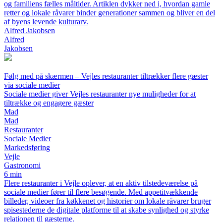
og familiens fælles måltider. Artiklen dykker ned i, hvordan gamle
retter og lokale råvarer binder generationer sammen og bliver en del
af byens levende kulturarv.
Alfred Jakobsen
Alfred
Jakobsen
Følg med på skærmen – Vejles restauranter tiltrækker flere gæster
via sociale medier
Sociale medier giver Vejles restauranter nye muligheder for at
tiltrække og engagere gæster
Mad
Mad
Restauranter
Sociale Medier
Markedsføring
Vejle
Gastronomi
6 min
Flere restauranter i Vejle oplever, at en aktiv tilstedeværelse på
sociale medier fører til flere besøgende. Med appetitvækkende
billeder, videoer fra køkkenet og historier om lokale råvarer bruger
spisestederne de digitale platforme til at skabe synlighed og styrke
relationen til gæsterne.