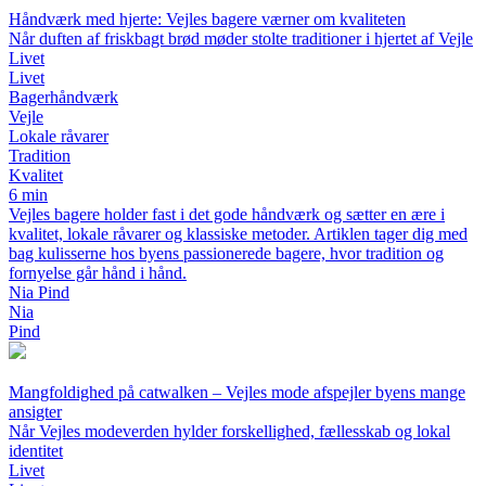
Håndværk med hjerte: Vejles bagere værner om kvaliteten
Når duften af friskbagt brød møder stolte traditioner i hjertet af Vejle
Livet
Livet
Bagerhåndværk
Vejle
Lokale råvarer
Tradition
Kvalitet
6 min
Vejles bagere holder fast i det gode håndværk og sætter en ære i
kvalitet, lokale råvarer og klassiske metoder. Artiklen tager dig med
bag kulisserne hos byens passionerede bagere, hvor tradition og
fornyelse går hånd i hånd.
Nia Pind
Nia
Pind
Mangfoldighed på catwalken – Vejles mode afspejler byens mange
ansigter
Når Vejles modeverden hylder forskellighed, fællesskab og lokal
identitet
Livet