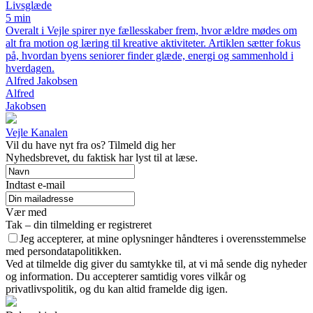
Livsglæde
5 min
Overalt i Vejle spirer nye fællesskaber frem, hvor ældre mødes om
alt fra motion og læring til kreative aktiviteter. Artiklen sætter fokus
på, hvordan byens seniorer finder glæde, energi og sammenhold i
hverdagen.
Alfred Jakobsen
Alfred
Jakobsen
Vejle Kanalen
Vil du have nyt fra os? Tilmeld dig her
Nyhedsbrevet, du faktisk har lyst til at læse.
Indtast e-mail
Vær med
Tak – din tilmelding er registreret
Jeg accepterer, at mine oplysninger håndteres i overensstemmelse
med persondatapolitikken.
Ved at tilmelde dig giver du samtykke til, at vi må sende dig nyheder
og information. Du accepterer samtidig vores vilkår og
privatlivspolitik, og du kan altid framelde dig igen.