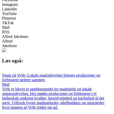
Instagram
LinkedIn
YouTube
Pinterest
TikTok
Mail
RSS
Alfred Jakobsen
Alfred
Jakobsen
Læs også:
Smag på Vejle: Lokale madoplevelser bringer producenter og
forbrugere tættere sammen
Mad
Vejle er blevet et samlingspunkt for madglæde og lokale
smagsoplevelser. Her mødes producenter og forbrugere i et
fællesskab omkring kvalitet, bæredygtighed og kærlighed til det
nære. Udforsk byens madmarkeder, gårdbutikker og spisesteder,
hvor smagen af Vejle folder sig ud.