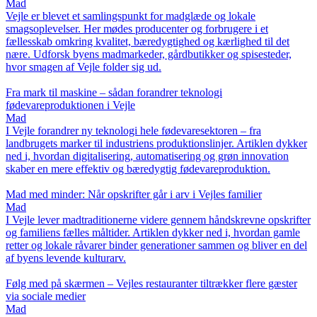
Mad
Vejle er blevet et samlingspunkt for madglæde og lokale
smagsoplevelser. Her mødes producenter og forbrugere i et
fællesskab omkring kvalitet, bæredygtighed og kærlighed til det
nære. Udforsk byens madmarkeder, gårdbutikker og spisesteder,
hvor smagen af Vejle folder sig ud.
Fra mark til maskine – sådan forandrer teknologi
fødevareproduktionen i Vejle
Mad
I Vejle forandrer ny teknologi hele fødevaresektoren – fra
landbrugets marker til industriens produktionslinjer. Artiklen dykker
ned i, hvordan digitalisering, automatisering og grøn innovation
skaber en mere effektiv og bæredygtig fødevareproduktion.
Mad med minder: Når opskrifter går i arv i Vejles familier
Mad
I Vejle lever madtraditionerne videre gennem håndskrevne opskrifter
og familiens fælles måltider. Artiklen dykker ned i, hvordan gamle
retter og lokale råvarer binder generationer sammen og bliver en del
af byens levende kulturarv.
Følg med på skærmen – Vejles restauranter tiltrækker flere gæster
via sociale medier
Mad