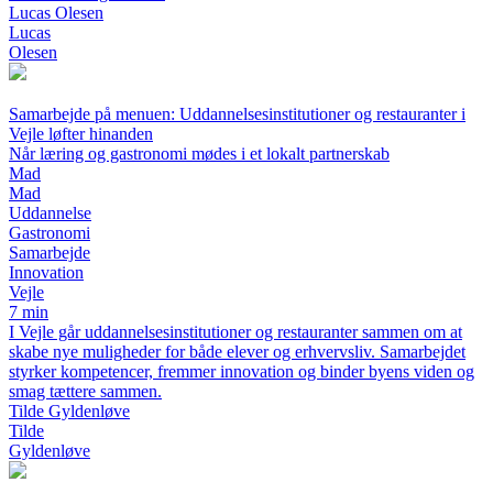
Lucas Olesen
Lucas
Olesen
Samarbejde på menuen: Uddannelsesinstitutioner og restauranter i
Vejle løfter hinanden
Når læring og gastronomi mødes i et lokalt partnerskab
Mad
Mad
Uddannelse
Gastronomi
Samarbejde
Innovation
Vejle
7 min
I Vejle går uddannelsesinstitutioner og restauranter sammen om at
skabe nye muligheder for både elever og erhvervsliv. Samarbejdet
styrker kompetencer, fremmer innovation og binder byens viden og
smag tættere sammen.
Tilde Gyldenløve
Tilde
Gyldenløve