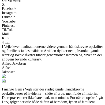
Del og hjælp
X
Facebook
Instagram
LinkedIn
YouTube
Pinterest
TikTok
Mail
RSS
4 min
I Vejle lever madtraditionerne videre gennem håndskrevne opskrifter
og familiens fælles måltider. Artiklen dykker ned i, hvordan gamle
retter og lokale råvarer binder generationer sammen og bliver en del
af byens levende kulturarv.
Alfred Jakobsen
Alfred
Jakobsen
I mange hjem i Vejle står der stadig gamle, håndskrevne
opskriftsbøger på hylderne – slidte af brug, men fulde af historier.
De repræsenterer ikke bare mad, men minder. For når en opskrift går
i arv, følger der ofte både duften af barndom, lyden af familiens