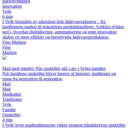
Bæredygtighed
Innovation
Vejle
6 min
I Vejle forandrer ny teknologi hele fødevaresektoren – fra
landbrugets marker til industriens produktionslinjer. Artiklen dykker
ned i, hvordan digitalisering, automatisering og grøn innovation
skaber en mere effektiv og bæredygtig fødevareproduktion.
Finn Madsen
Finn
Madsen
Mad med minder: Når opskrifter går i arv i Vejles familier
Når familiens opskrifter bliver bærere af historier, traditioner og
smag fra generation til generation
Mad
Mad
Madkultur
Traditioner
Vejle
Familie
Opskrifter
4 min
I Vejle lever madtraditionerne videre gennem håndskrevne opskrifter