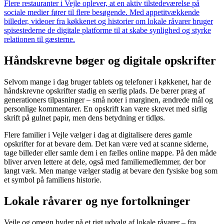
Flere restauranter i Vejle oplever, at en aktiv tilstedeværelse på
sociale medier fører til flere besøgende. Med appetitvækkende
billeder, videoer fra køkkenet og historier om lokale råvarer bruger
spisestederne de digitale platforme til at skabe synlighed og styrke
relationen til gæsterne.
Håndskrevne bøger og digitale opskrifter
Selvom mange i dag bruger tablets og telefoner i køkkenet, har de
håndskrevne opskrifter stadig en særlig plads. De bærer præg af
generationers tilpasninger – små noter i marginen, ændrede mål og
personlige kommentarer. En opskrift kan være skrevet med sirlig
skrift på gulnet papir, men dens betydning er tidløs.
Flere familier i Vejle vælger i dag at digitalisere deres gamle
opskrifter for at bevare dem. Det kan være ved at scanne siderne,
tage billeder eller samle dem i en fælles online mappe. På den måde
bliver arven lettere at dele, også med familiemedlemmer, der bor
langt væk. Men mange vælger stadig at bevare den fysiske bog som
et symbol på familiens historie.
Lokale råvarer og nye fortolkninger
Vejle og omegn byder på et rigt udvalg af lokale råvarer – fra