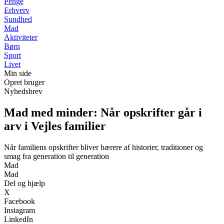
Penge
Erhverv
Sundhed
Mad
Aktiviteter
Børn
Sport
Livet
Min side
Opret bruger
Nyhedsbrev
Mad med minder: Når opskrifter går i
arv i Vejles familier
Når familiens opskrifter bliver bærere af historier, traditioner og
smag fra generation til generation
Mad
Mad
Del og hjælp
X
Facebook
Instagram
LinkedIn