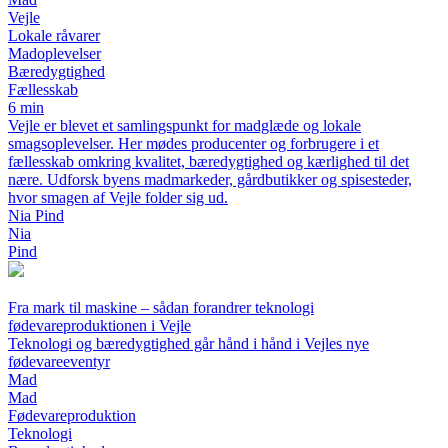
Vejle
Lokale råvarer
Madoplevelser
Bæredygtighed
Fællesskab
6 min
Vejle er blevet et samlingspunkt for madglæde og lokale
smagsoplevelser. Her mødes producenter og forbrugere i et
fællesskab omkring kvalitet, bæredygtighed og kærlighed til det
nære. Udforsk byens madmarkeder, gårdbutikker og spisesteder,
hvor smagen af Vejle folder sig ud.
Nia Pind
Nia
Pind
Fra mark til maskine – sådan forandrer teknologi
fødevareproduktionen i Vejle
Teknologi og bæredygtighed går hånd i hånd i Vejles nye
fødevareeventyr
Mad
Mad
Fødevareproduktion
Teknologi