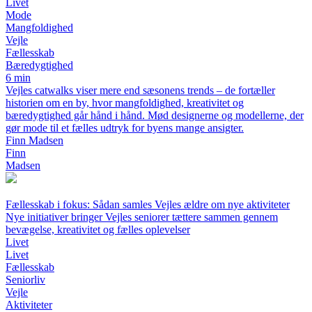
Livet
Mode
Mangfoldighed
Vejle
Fællesskab
Bæredygtighed
6 min
Vejles catwalks viser mere end sæsonens trends – de fortæller
historien om en by, hvor mangfoldighed, kreativitet og
bæredygtighed går hånd i hånd. Mød designerne og modellerne, der
gør mode til et fælles udtryk for byens mange ansigter.
Finn Madsen
Finn
Madsen
Fællesskab i fokus: Sådan samles Vejles ældre om nye aktiviteter
Nye initiativer bringer Vejles seniorer tættere sammen gennem
bevægelse, kreativitet og fælles oplevelser
Livet
Livet
Fællesskab
Seniorliv
Vejle
Aktiviteter