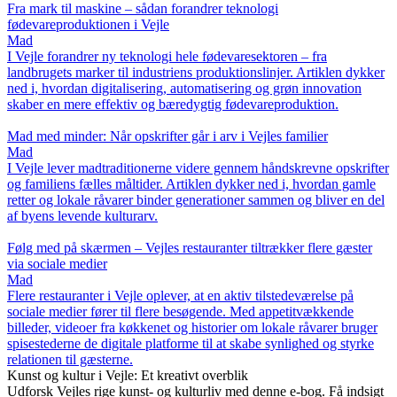
Fra mark til maskine – sådan forandrer teknologi
fødevareproduktionen i Vejle
Mad
I Vejle forandrer ny teknologi hele fødevaresektoren – fra
landbrugets marker til industriens produktionslinjer. Artiklen dykker
ned i, hvordan digitalisering, automatisering og grøn innovation
skaber en mere effektiv og bæredygtig fødevareproduktion.
Mad med minder: Når opskrifter går i arv i Vejles familier
Mad
I Vejle lever madtraditionerne videre gennem håndskrevne opskrifter
og familiens fælles måltider. Artiklen dykker ned i, hvordan gamle
retter og lokale råvarer binder generationer sammen og bliver en del
af byens levende kulturarv.
Følg med på skærmen – Vejles restauranter tiltrækker flere gæster
via sociale medier
Mad
Flere restauranter i Vejle oplever, at en aktiv tilstedeværelse på
sociale medier fører til flere besøgende. Med appetitvækkende
billeder, videoer fra køkkenet og historier om lokale råvarer bruger
spisestederne de digitale platforme til at skabe synlighed og styrke
relationen til gæsterne.
Kunst og kultur i Vejle: Et kreativt overblik
Udforsk Vejles rige kunst- og kulturliv med denne e-bog. Få indsigt