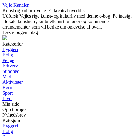
Vejle Kanalen
Kunst og kultur i Vejle: Et kreativt overblik
Udforsk Vejles rige kunst- og kulturliv med denne e-bog. Få indsigt
i lokale kunstnere, kulturelle institutioner og kommende
arrangementer, som vil berige din oplevelse af byen.
Læs e-bogen i dag
Kategorier
Byggeri
Bolig
Penge
Erhverv
Sundhed
Mad
Aktiviteter
Børn
Sport
Livet
Min side
Opret bruger
Nyhedsbrev
Kategorier
Byggeri
Bolig