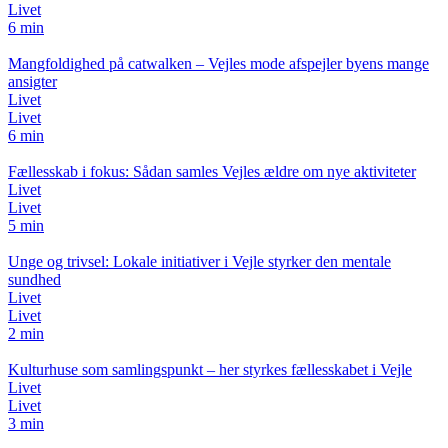
Livet
6 min
Mangfoldighed på catwalken – Vejles mode afspejler byens mange
ansigter
Livet
Livet
6 min
Fællesskab i fokus: Sådan samles Vejles ældre om nye aktiviteter
Livet
Livet
5 min
Unge og trivsel: Lokale initiativer i Vejle styrker den mentale
sundhed
Livet
Livet
2 min
Kulturhuse som samlingspunkt – her styrkes fællesskabet i Vejle
Livet
Livet
3 min