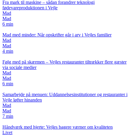
Fra mark til maskine – sådan forandrer teknologi
fødevareproduktionen i Vejle
Mad
Mad
6 min
Mad med minder: Når opskrifter går i arv i Vejles familier
Mad
Mad
4 min
Følg med på skærmen – Vejles restauranter tiltrækker flere gæster
via sociale medier
Mad
Mad
6 min
Samarbejde på menuen: Uddannelsesinstitutioner og restauranter i
Vejle løfter hinanden
Mad
Mad
7 min
Håndværk med hjerte: Vejles bagere værner om kvaliteten
Livet