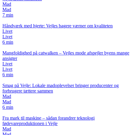
Mad
Mad
7 min
Håndværk med hjerte: Vejles bagere værner om kvaliteten
Livet
Livet
6 min
Mangfoldighed på catwalken – Vejles mode afspejler byens mange
ansigter
Livet
Livet
6 min
Smag på Vejle: Lokale madoplevelser bringer producenter og
forbrugere tættere sammen
Mad
Mad
6 min
Fra mark til maskine – sådan forandrer teknologi
fødevareproduktionen i Vejle
Mad
Mad