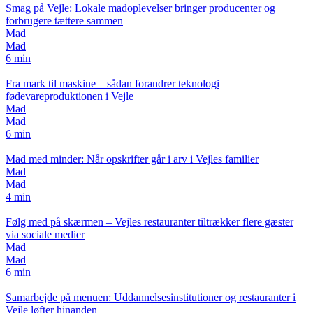
Smag på Vejle: Lokale madoplevelser bringer producenter og
forbrugere tættere sammen
Mad
Mad
6 min
Fra mark til maskine – sådan forandrer teknologi
fødevareproduktionen i Vejle
Mad
Mad
6 min
Mad med minder: Når opskrifter går i arv i Vejles familier
Mad
Mad
4 min
Følg med på skærmen – Vejles restauranter tiltrækker flere gæster
via sociale medier
Mad
Mad
6 min
Samarbejde på menuen: Uddannelsesinstitutioner og restauranter i
Vejle løfter hinanden