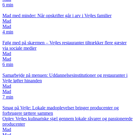
6 min
Mad med minder: Når opskrifter går i arv i Vejles familier
Mad
Mad
4 min
Følg med på skærmen – Vejles restauranter tiltrækker flere gæster
via sociale medier
Mad
Mad
6 min
Samarbejde på menuen: Uddannelsesinstitutioner og restauranter i
Vejle løfter hinanden
Mad
Mad
7 min
Smag på Vejle: Lokale madoplevelser bringer producenter og
forbrugere tættere sammen
Oplev Vejles kulinariske sjæl gennem lokale råvarer og passionerede
producenter
Mad
Mad