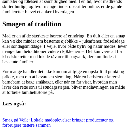
samtaler og følelsen af samhørighed med. I en tid, hvor madtrends
skifter hurtigt, og hvor mange finder opskrifter online, er de gamle
familieretter blevet et anker i hverdagen.
Smagen af tradition
Mad er en af de stærkeste bærere af erindring. En duft eller en smag
kan vække minder om bestemte øjeblikke – juleaftener, fødselsdage
eller søndagsmiddage. I Vejle, hvor både byliv og natur mødes, lever
mange familietraditioner videre i køkkenerne. Det kan være alt fra
klassiske retter med lokale råvarer til bagværk, der kun findes i
bestemte familier.
For mange handler det ikke kun om at følge en opskrift til punkt og
prikke, men om at bevare en stemning. Når en bedstemor lærer sit
barnebarn at bage småkager, eller når en far viser, hvordan man
laver den rette sovs til søndagsstegen, bliver madlavningen en måde
at fortælle familiehistorie på.
Læs også:
Smag på Vejle: Lokale madoplevelser bringer producenter og
forbrugere tættere sammen