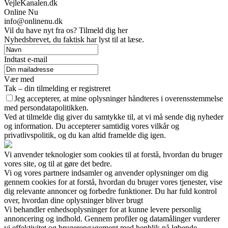
VejleKanalen.dk
Online Nu
info@onlinenu.dk
Vil du have nyt fra os? Tilmeld dig her
Nyhedsbrevet, du faktisk har lyst til at læse.
Indtast e-mail
Vær med
Tak – din tilmelding er registreret
Jeg accepterer, at mine oplysninger håndteres i overensstemmelse
med persondatapolitikken.
Ved at tilmelde dig giver du samtykke til, at vi må sende dig nyheder
og information. Du accepterer samtidig vores vilkår og
privatlivspolitik, og du kan altid framelde dig igen.
Vi anvender teknologier som cookies til at forstå, hvordan du bruger
vores site, og til at gøre det bedre.
Vi og vores partnere indsamler og anvender oplysninger om dig
gennem cookies for at forstå, hvordan du bruger vores tjenester, vise
dig relevante annoncer og forbedre funktioner. Du har fuld kontrol
over, hvordan dine oplysninger bliver brugt
Vi behandler enhedsoplysninger for at kunne levere personlig
annoncering og indhold. Gennem profiler og datamålinger vurderer
vi effektivitet og brugerengagement med henblik på løbende